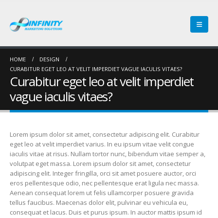
HOME
DESIGN
CURABITUR EGET LEO AT VELIT IMPERDIET VAGUE IACULIS VITAES?
Curabitur eget leo at velit imperdiet
vague iaculis vitaes?
Lorem ipsum dolor sit amet, consectetur adipiscing elit. Curabitur
eget leo at velit imperdiet varius. In eu ipsum vitae velit congue
iaculis vitae at risus. Nullam tortor nunc, bibendum vitae semper a,
volutpat eget massa. Lorem ipsum dolor sit amet, consectetur
adipiscing elit. Integer fringilla, orci sit amet posuere auctor, orci
eros pellentesque odio, nec pellentesque erat ligula nec massa.
Aenean consequat lorem ut felis ullamcorper posuere gravida
tellus faucibus. Maecenas dolor elit, pulvinar eu vehicula eu,
consequat et lacus. Duis et purus ipsum. In auctor mattis ipsum id