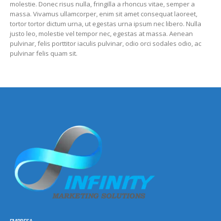
molestie. Donec risus nulla, fringilla a rhoncus vitae, semper a
massa. Vivamus ullamcorper, enim sit amet consequat laoreet,
tortor tortor dictum urna, ut egestas urna ipsum nec libero. Nulla
justo leo, molestie vel tempor nec, egestas at massa. Aenean
pulvinar, felis porttitor iaculis pulvinar, odio orci sodales odio, ac
pulvinar felis quam sit.
EMPRESA